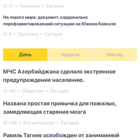
11
Политика
Сегодня
На пороге мира: документ, кардинально
переформатировавший ситуацию на Южном Кавказе
4
Политика
Сегодня
День
Неделя
Месяц
МЧС Азербайджана сделало экстренное
предупреждение населению.
181
Общество
Сегодня
Названа простая привычка для пожилых,
замедляющая старение мозга
156
Это интересно
Сегодня
Равиль Тагиев освобожден от занимаемой