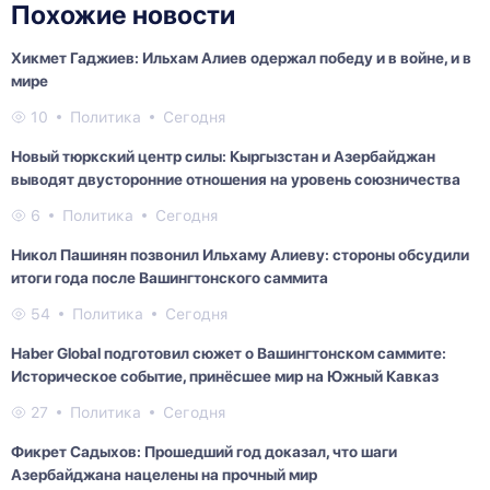
Похожие новости
Хикмет Гаджиев: Ильхам Алиев одержал победу и в войне, и в
мире
10
Политика
Сегодня
Новый тюркский центр силы: Кыргызстан и Азербайджан
выводят двусторонние отношения на уровень союзничества
6
Политика
Сегодня
Никол Пашинян позвонил Ильхаму Алиеву: стороны обсудили
итоги года после Вашингтонского саммита
54
Политика
Сегодня
Haber Global подготовил сюжет о Вашингтонском саммите:
Историческое событие, принёсшее мир на Южный Кавказ
27
Политика
Сегодня
Фикрет Садыхов: Прошедший год доказал, что шаги
Азербайджана нацелены на прочный мир