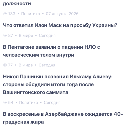
должности
133
Политика
07 августа 2026
Что ответил Илон Маск на просьбу Украины?
87
В мире
Сегодня
В Пентагоне заявили о падении НЛО с
человеческим телом внутри
77
В мире
Сегодня
Никол Пашинян позвонил Ильхаму Алиеву:
стороны обсудили итоги года после
Вашингтонского саммита
54
Политика
Сегодня
В воскресенье в Азербайджане ожидается 40-
градусная жара