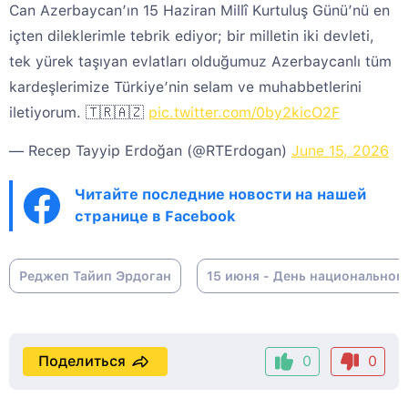
Can Azerbaycan’ın 15 Haziran Millî Kurtuluş Günü’nü en
içten dileklerimle tebrik ediyor; bir milletin iki devleti,
tek yürek taşıyan evlatları olduğumuz Azerbaycanlı tüm
kardeşlerimize Türkiye’nin selam ve muhabbetlerini
iletiyorum. 🇹🇷🇦🇿
pic.twitter.com/0by2kicO2F
— Recep Tayyip Erdoğan (@RTErdogan)
June 15, 2026
Читайте последние новости на нашей
странице в Facebook
Реджеп Тайип Эрдоган
15 июня - День национальног
Поделиться
0
0