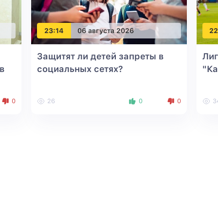
23:14
06 августа 2026
22
Защитят ли детей запреты в
Ли
в
социальных сетях?
"Ка
0
26
0
0
3