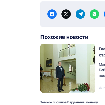
Похожие новости
Гл
ст
Мин
Бай
пос
гов
Темное прошлое Варданяна: почему