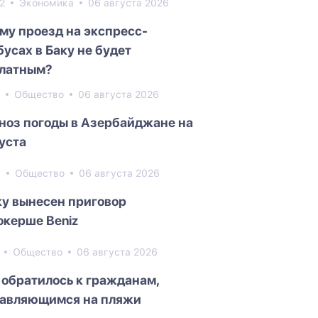
82
Экономика
06 августа 2026
му проезд на экспресс-
бусах в Баку не будет
латным?
0
Общество
06 августа 2026
ноз погоды в Азербайджане на
густа
5
Общество
06 августа 2026
ку вынесен приговор
окерше Beniz
2
Общество
06 августа 2026
обратилось к гражданам,
авляющимся на пляжи