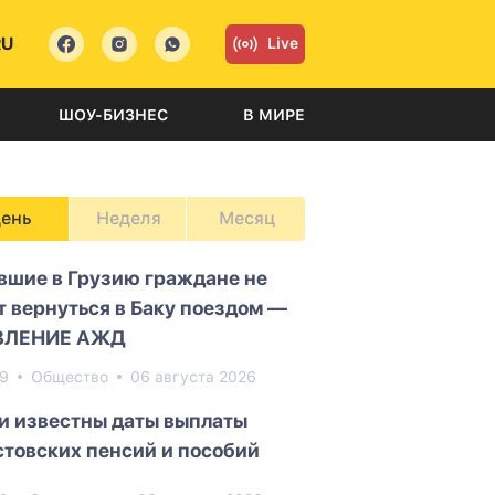
RU
Live
ШОУ-БИЗНЕС
В МИРЕ
ень
Неделя
Месяц
вшие в Грузию граждане не
т вернуться в Баку поездом —
ВЛЕНИЕ АЖД
69
Общество
06 августа 2026
и известны даты выплаты
стовских пенсий и пособий