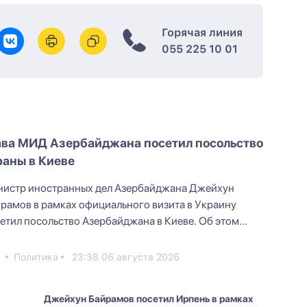
Горячая линия
055 225 10 01
ава МИД Азербайджана посетил посольство
раны в Киеве
истр иностранных дел Азербайджана Джейхун
рамов в рамках официального визита в Украину
етил посольство Азербайджана в Киеве. Об этом
орится в публик...
2
Политика
23:38 06 августа 2026
Джейхун Байрамов посетил Ирпень в рамках