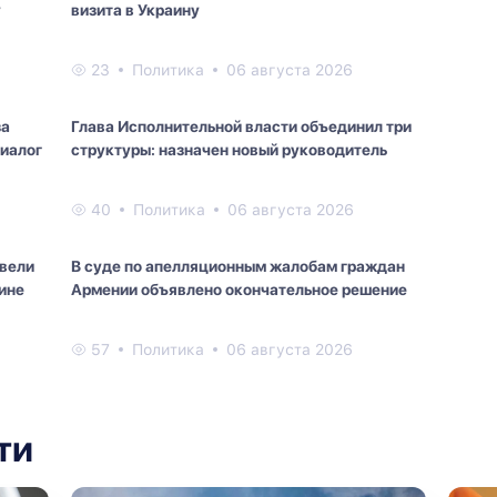
у
визита в Украину
23
Политика
06 августа 2026
за
Глава Исполнительной власти объединил три
иалог
структуры: назначен новый руководитель
40
Политика
06 августа 2026
овели
В суде по апелляционным жалобам граждан
ине
Армении объявлено окончательное решение
57
Политика
06 августа 2026
ти