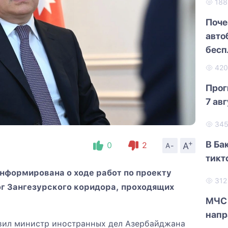
18
Поче
авто
бесп
42
Прог
7 ав
34
+
В Ба
A
0
2
A-
тикт
нформирована о ходе работ по проекту
31
г Зангезурского коридора, проходящих
МЧС 
напр
явил министр иностранных дел Азербайджана