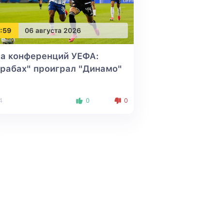
:59
06 августа 2026
га конференций УЕФА:
рабах" проиграл "Динамо"
4
0
0