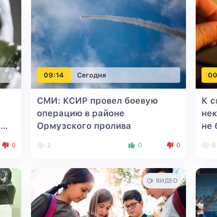
09:14
Сегодня
00
СМИ: КСИР провел боевую
К с
операцию в районе
нек
е
Ормузского пролива
не 
0
2
0
0
6
ВИДЕО