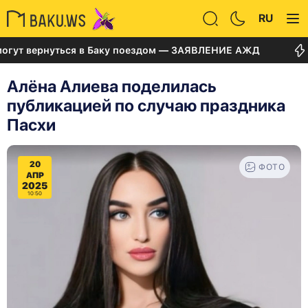
RU
 вернуться в Баку поездом — ЗАЯВЛЕНИЕ АЖД
Суд п
Алёна Алиева поделилась
публикацией по случаю праздника
Пасхи
20
ФОТО
АПР
2025
10:50