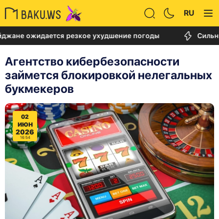
RU
е ожидается резкое ухудшение погоды
Сильный п
Агентство кибербезопасности
займется блокировкой нелегальных
букмекеров
02
ИЮН
2026
16:54