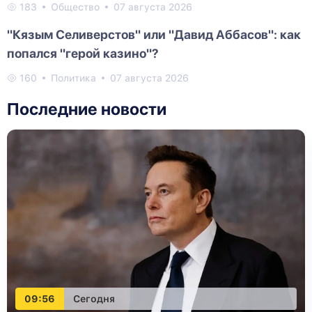
183
Общество
07 августа 2026
"Кязым Селиверстов" или "Давид Аббасов": как
попался "герой казино"?
160
Политика
07 августа 2026
Последние новости
09:56
Сегодня