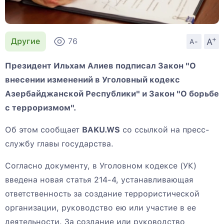
+
A
Другие
76
A-
Президент Ильхам Алиев подписал Закон "О
внесении изменений в Уголовный кодекс
Азербайджанской Республики" и Закон "О борьбе
с терроризмом".
Об этом сообщает
BAKU.WS
со ссылкой на пресс-
службу главы государства.
Согласно документу, в Уголовном кодексе (УК)
введена новая статья 214-4, устанавливающая
ответственность за создание террористической
организации, руководство ею или участие в ее
деятельности. За создание или руководство