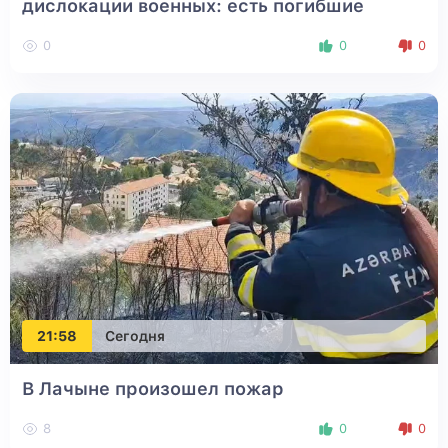
дислокации военных: есть погибшие
0
0
0
21:58
Сегодня
В Лачыне произошел пожар
8
0
0