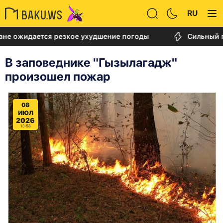
RU
ается резкое ухудшение погоды
Сильный пожар в
В заповеднике "Гызылагадж"
произошел пожар
08
ИЮЛ
2026
13:58