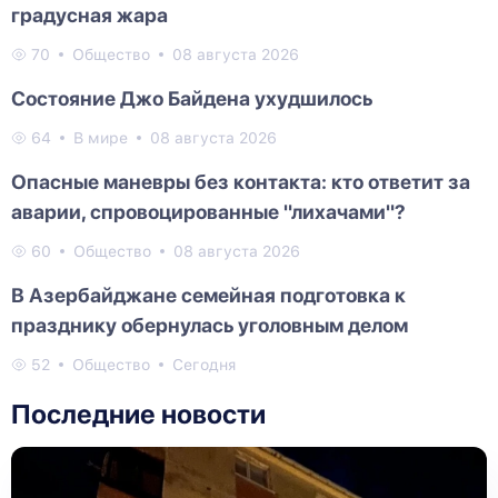
градусная жара
70
Общество
08 августа 2026
Состояние Джо Байдена ухудшилось
64
В мире
08 августа 2026
Опасные маневры без контакта: кто ответит за
аварии, спровоцированные "лихачами"?
60
Общество
08 августа 2026
В Азербайджане семейная подготовка к
празднику обернулась уголовным делом
52
Общество
Сегодня
Последние новости