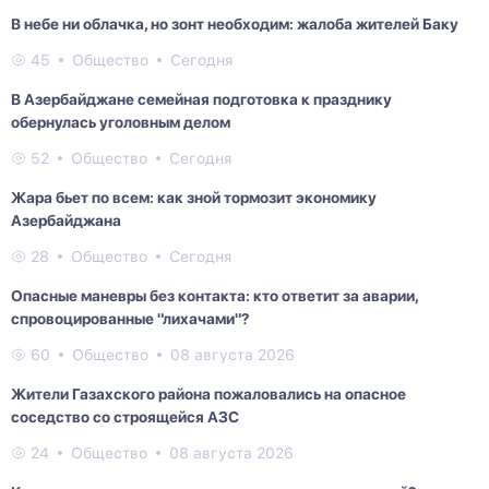
В небе ни облачка, но зонт необходим: жалоба жителей Баку
45
Общество
Сегодня
В Азербайджане семейная подготовка к празднику
обернулась уголовным делом
52
Общество
Сегодня
Жара бьет по всем: как зной тормозит экономику
Азербайджана
28
Общество
Сегодня
Опасные маневры без контакта: кто ответит за аварии,
спровоцированные "лихачами"?
60
Общество
08 августа 2026
Жители Газахского района пожаловались на опасное
соседство со строящейся АЗС
24
Общество
08 августа 2026