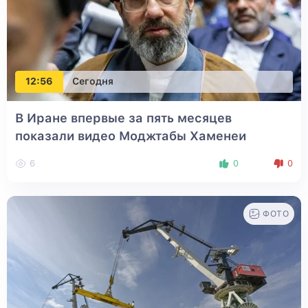
12:56
Сегодня
В Иране впервые за пять месяцев
показали видео Моджтабы Хаменеи
6
0
0
ФОТО