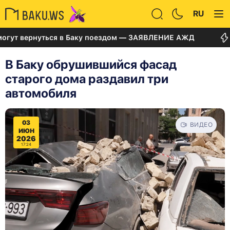
RU
ернуться в Баку поездом — ЗАЯВЛЕНИЕ АЖД
Суд по
В Баку обрушившийся фасад
старого дома раздавил три
автомобиля
03
ВИДЕО
ИЮН
2026
17:24