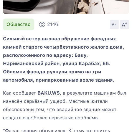
+
A
Общество
2146
A-
Сильный ветер вызвал обрушение фасадных
камней старого четырёхэтажного жилого дома,
расположенного по адресу: Баку,
Наримановский район, улица Карабах, 55.
Обломки фасада рухнули прямо на три
автомобиля, припаркованные возле здания.
Как сообщает
BAKU.WS
, в результате машинам был
нанесён серьёзный ущерб. Местные жители
обеспокоены тем, что аварийное здание может
создать еще более серьезные проблемы.
"Фасад здания обрушился. К тому же внутрь