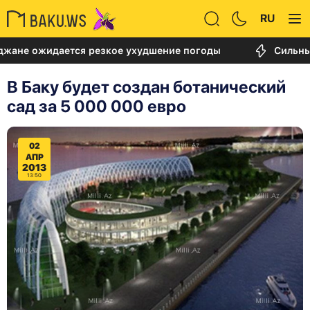
RU
ается резкое ухудшение погоды
Сильный пожар в
В Баку будет создан ботанический
сад за 5 000 000 евро
02
АПР
2013
13:50