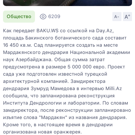
+
A
Общество
6209
A-
Как передает BAKU.WS со ссылкой на Day.Az,
площадь Бакинского ботанического сада составит
16 450 кв.м. Сад планируется создать на месте
Мардакянского дендрария Национальной академии
наук Азербайджана. Общая сумма затрат
предусмотрена в размере 5 000 000 евро. Проект
сада уже подготовлен известной турецкой
архитектурной компанией. Замдиректора
дендрария Зумруд Мамедова в интервью Milli.Az
сообщила, что запланирована реконструкция
Института Дендрологии и лаборатории. По словам
замдиректора, после реконструкции запланировано
изъятие слова "Мардакян" из названия дендрария.
Кроме того, в настоящее время в дендрарии
организована новая оранжерея.