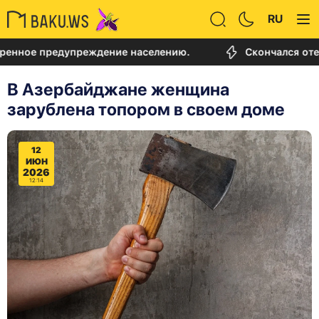
RU
 предупреждение населению.
Скончался отец Лион
В Азербайджане женщина
зарублена топором в своем доме
12
ИЮН
2026
12:14