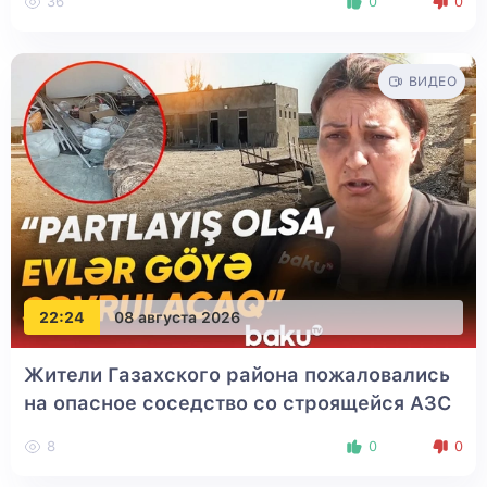
36
0
0
ВИДЕО
22:24
08 августа 2026
Жители Газахского района пожаловались
на опасное соседство со строящейся АЗС
8
0
0