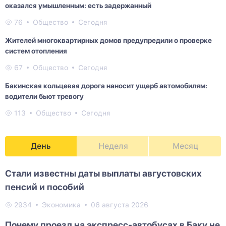
оказался умышленным: есть задержанный
76
Общество
Сегодня
Жителей многоквартирных домов предупредили о проверке
систем отопления
67
Общество
Сегодня
Бакинская кольцевая дорога наносит ущерб автомобилям:
водители бьют тревогу
113
Общество
Сегодня
День
Неделя
Месяц
Стали известны даты выплаты августовских
пенсий и пособий
2934
Экономика
06 августа 2026
Почему проезд на экспресс-автобусах в Баку не