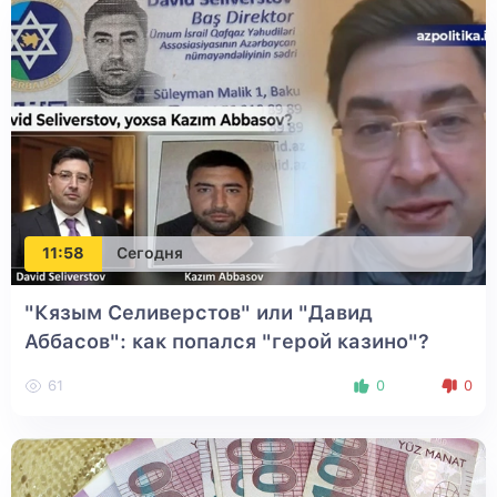
11:58
Сегодня
"Кязым Селиверстов" или "Давид
Аббасов": как попался "герой казино"?
61
0
0