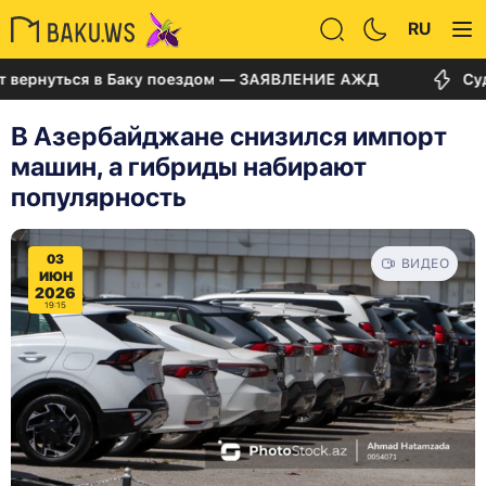
RU
ться в Баку поездом — ЗАЯВЛЕНИЕ АЖД
Суд по дел
В Азербайджане снизился импорт
машин, а гибриды набирают
популярность
03
ВИДЕО
ИЮН
2026
19:15