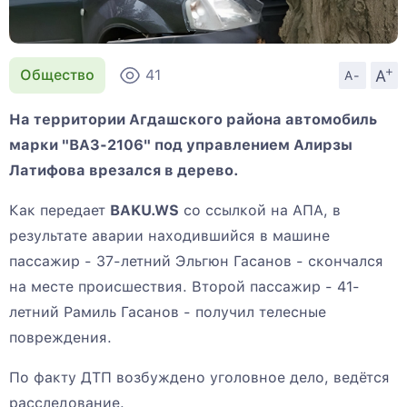
+
A
Общество
41
A-
На территории Агдашского района автомобиль
марки "ВАЗ-2106" под управлением Алирзы
Латифова врезался в дерево.
Как передает
BAKU.WS
со ссылкой на АПА, в
результате аварии находившийся в машине
пассажир - 37-летний Эльгюн Гасанов - скончался
на месте происшествия. Второй пассажир - 41-
летний Рамиль Гасанов - получил телесные
повреждения.
По факту ДТП возбуждено уголовное дело, ведётся
расследование.