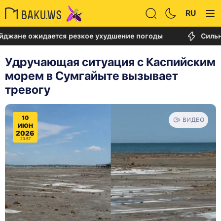
RU
ожидается резкое ухудшение погоды
Сильный пож
Удручающая ситуация с Каспийским
морем в Сумгайыте вызывает
тревогу
10
ВИДЕО
ИЮН
2026
23:57