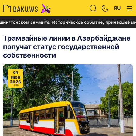
RU
онском саммите: Историческое событие, принёсшее мир на 
Трамвайные линии в Азербайджане
получат статус государственной
собственности
04
ИЮН
2026
11:59