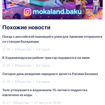
Похожие новости
Поезд с российской пшеницей и улем для Армении отправился
со станции Баладжары
10
Общество
Сегодня
В Ходжавендском районе трактор подорвался на мине
21
Общество
Сегодня
Сегодня день рождения народного артиста Расима Балаева
15
Общество
Сегодня
Тело утонувшего в водоканале 15-летнего подростка
извлечено из воды
2
Общество
07 августа 2026