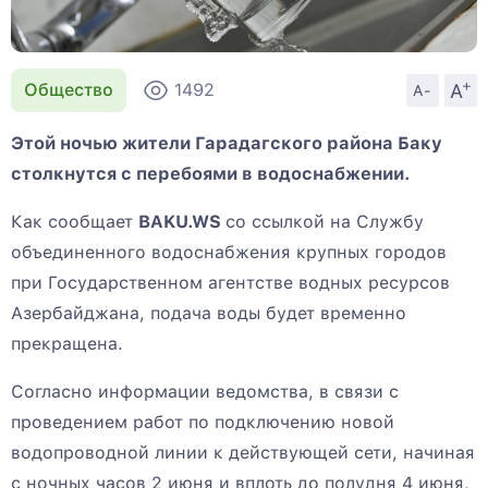
+
A
Общество
1492
A-
Этой ночью жители Гарадагского района Баку
столкнутся с перебоями в водоснабжении.
Как сообщает
BAKU.WS
со ссылкой на Службу
объединенного водоснабжения крупных городов
при Государственном агентстве водных ресурсов
Азербайджана, подача воды будет временно
прекращена.
Согласно информации ведомства, в связи с
проведением работ по подключению новой
водопроводной линии к действующей сети, начиная
с ночных часов 2 июня и вплоть до полудня 4 июня,