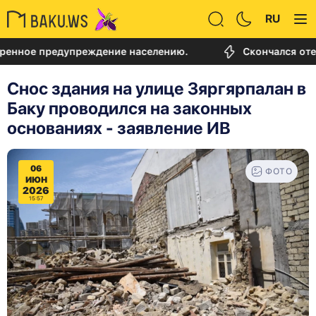
RU
 предупреждение населению.
Скончался отец Лион
Снос здания на улице Зяргярпалан в
Баку проводился на законных
основаниях - заявление ИВ
06
ФОТО
ИЮН
2026
15:57