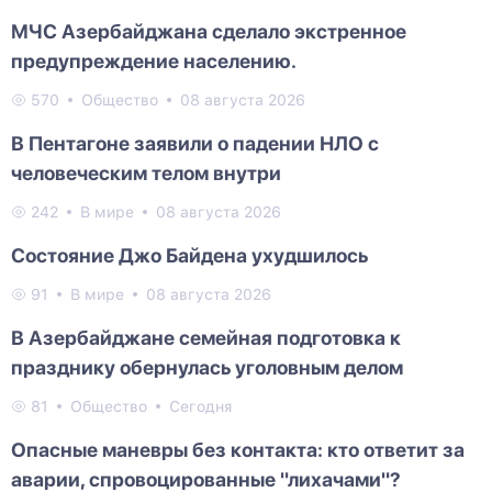
МЧС Азербайджана сделало экстренное
предупреждение населению.
570
Общество
08 августа 2026
В Пентагоне заявили о падении НЛО с
человеческим телом внутри
242
В мире
08 августа 2026
Состояние Джо Байдена ухудшилось
91
В мире
08 августа 2026
В Азербайджане семейная подготовка к
празднику обернулась уголовным делом
81
Общество
Сегодня
Опасные маневры без контакта: кто ответит за
аварии, спровоцированные "лихачами"?