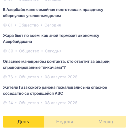
В Азербайджане семейная подготовка к празднику
обернулась уголовным делом
81
Общество
Сегодня
Жара бьет по всем: как зной тормозит экономику
Азербайджана
39
Общество
Сегодня
Опасные маневры без контакта: кто ответит за аварии,
спровоцированные "лихачами"?
76
Общество
08 августа 2026
Жители Газахского района пожаловались на опасное
соседство со строящейся АЗС
24
Общество
08 августа 2026
День
Неделя
Месяц