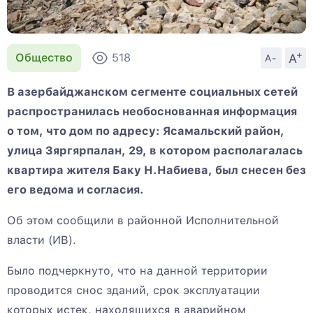
+
A
Общество
518
A-
В азербайджанском сегменте социальных сетей
распространилась необоснованная информация
о том, что дом по адресу: Ясамальский район,
улица Зяргярпалан, 29, в котором располагалась
квартира жителя Баку Н.Набиева, был снесен без
его ведома и согласия.
Об этом сообщили в районной Исполнительной
власти (ИВ).
Было подчеркнуто, что на данной территории
проводится снос зданий, срок эксплуатации
которых истек, находящихся в аварийном