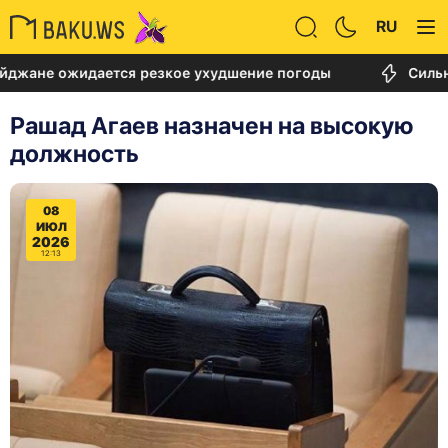
RU
ожидается резкое ухудшение погоды
Сильный пож
Рашад Агаев назначен на высокую
должность
08
ИЮЛ
2026
12:13