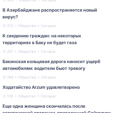
303
Общество
Сегодня
В Азербайджане распространяется новый
вирус?
273
Общество
Сегодня
К сведению граждан: на некоторых
территориях в Баку не будет газа
227
Общество
Сегодня
Бакинская кольцевая дорога наносит ущерб
автомобилям: водители бьют тревогу
166
Общество
Сегодня
Ходатайство Arzum удовлетворено
129
Общество
Сегодня
Еще одна женщина скончалась после
эстетической операции, проведенной Сеймуром