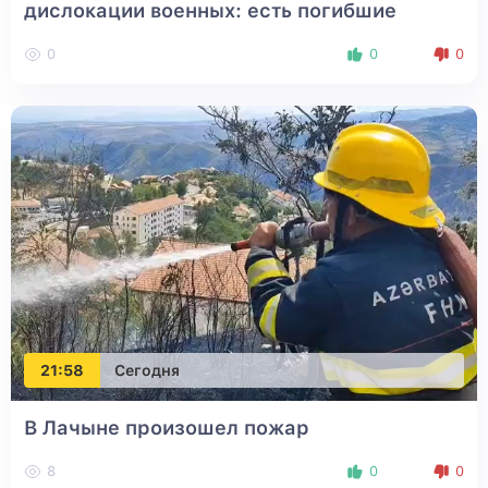
дислокации военных: есть погибшие
0
0
0
21:58
Сегодня
В Лачыне произошел пожар
8
0
0