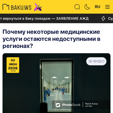
RU
уться в Баку поездом — ЗАЯВЛЕНИЕ АЖД
Суд по де
Почему некоторые медицинские
услуги остаются недоступными в
регионах?
03
ВИДЕО
ИЮН
2026
19:56