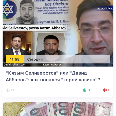
11:58
Сегодня
"Кязым Селиверстов" или "Давид
Аббасов": как попался "герой казино"?
56
0
0