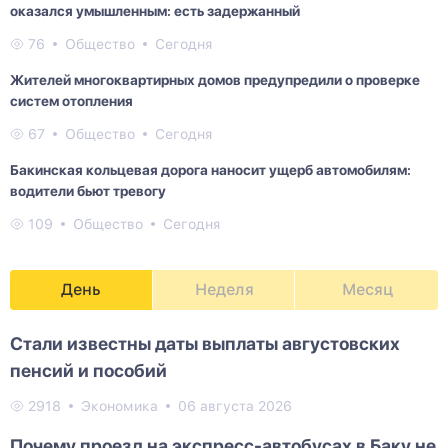
оказался умышленным: есть задержанный
76
Общество
Сегодня
Жителей многоквартирных домов предупредили о проверке
систем отопления
67
Общество
Сегодня
Бакинская кольцевая дорога наносит ущерб автомобилям:
водители бьют тревогу
109
Общество
Сегодня
День
Неделя
Месяц
Стали известны даты выплаты августовских
пенсий и пособий
2918
Экономика
06 августа 2026
Почему проезд на экспресс-автобусах в Баку не