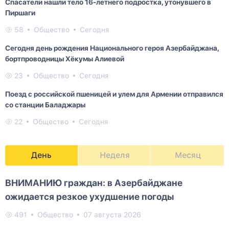
Спасатели нашли тело 16-летнего подростка, утонувшего в
Пиршаги
58
Общество
Сегодня
Сегодня день рождения Национального героя Азербайджана,
бортпроводницы Хёкумы Алиевой
23
Общество
Сегодня
Поезд с российской пшеницей и улем для Армении отправился
со станции Баладжары
22
Общество
Сегодня
День
Неделя
Месяц
ВНИМАНИЮ граждан: в Азербайджане
ожидается резкое ухудшение погоды
491
Общество
07 августа 2026