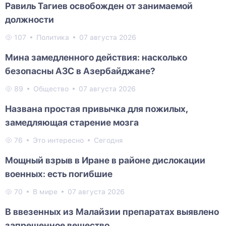
Равиль Тагиев освобожден от занимаемой
должности
107
Политика
07 августа 2026
Мина замедленного действия: насколько
безопасны АЗС в Азербайджане?
89
Общество
07 августа 2026
Названа простая привычка для пожилых,
замедляющая старение мозга
76
Это интересно
Сегодня
Мощный взрыв в Иране в районе дислокации
военных: есть погибшие
70
В мире
07 августа 2026
В ввезенных из Малайзии препаратах выявлено
запрещенное вещество