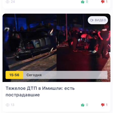
24
0
1
ВИДЕО
15:56
Сегодня
Тяжелое ДТП в Имишли: есть
пострадавшие
13
0
1