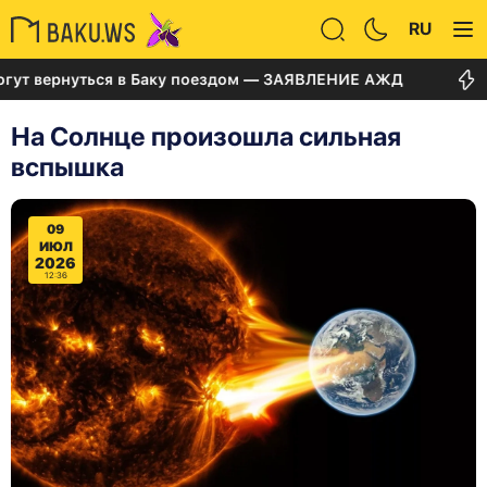
RU
ернуться в Баку поездом — ЗАЯВЛЕНИЕ АЖД
Суд по
На Солнце произошла сильная
вспышка
09
ИЮЛ
2026
12:36