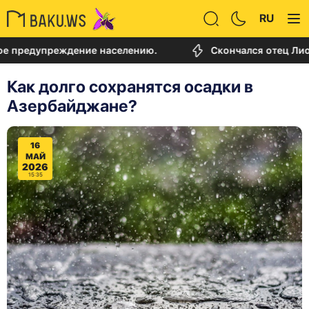
RU
упреждение населению.
Скончался отец Лионеля М
Как долго сохранятся осадки в
Азербайджане?
16
МАЙ
2026
15:35