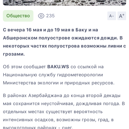
+
A
Общество
235
A-
С вечера 16 мая и до 19 мая в Баку и на
Абшеронском полуострове ожидаются дожди. В
некоторых частях полуострова возможны ливни с
грозами.
Об этом сообщает
BAKU.WS
со ссылкой на
Национальную службу гидрометеорологии
Министерства экологии и природных ресурсов.
В районах Азербайджана до конца второй декады
мая сохранится неустойчивая, дождливая погода. В
отдельных местах существует вероятность
интенсивных осадков, возможны грозы, град, в
высокогорных районах - снег.