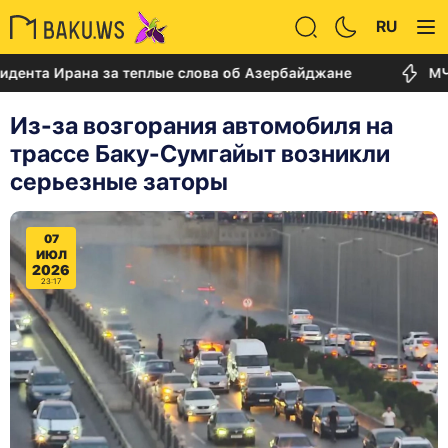
RU
Ирана за теплые слова об Азербайджане
МЧС Азерб
Из-за возгорания автомобиля на
трассе Баку-Сумгайыт возникли
серьезные заторы
07
ИЮЛ
2026
23:17