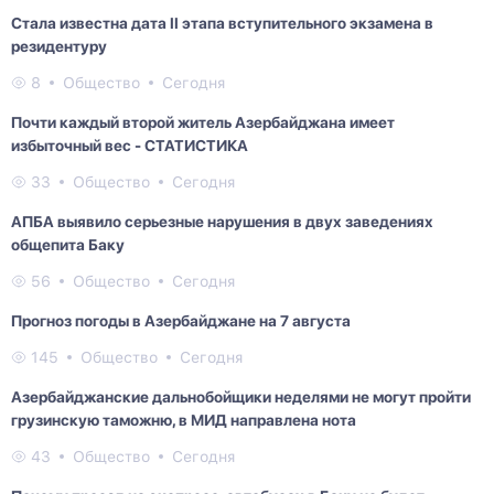
Стала известна дата II этапа вступительного экзамена в
резидентуру
8
Общество
Сегодня
Почти каждый второй житель Азербайджана имеет
избыточный вес - СТАТИСТИКА
33
Общество
Сегодня
AПБA выявило серьезные нарушения в двух заведениях
общепита Баку
56
Общество
Сегодня
Прогноз погоды в Азербайджане на 7 августа
145
Общество
Сегодня
Азербайджанские дальнобойщики неделями не могут пройти
грузинскую таможню, в МИД направлена нота
43
Общество
Сегодня