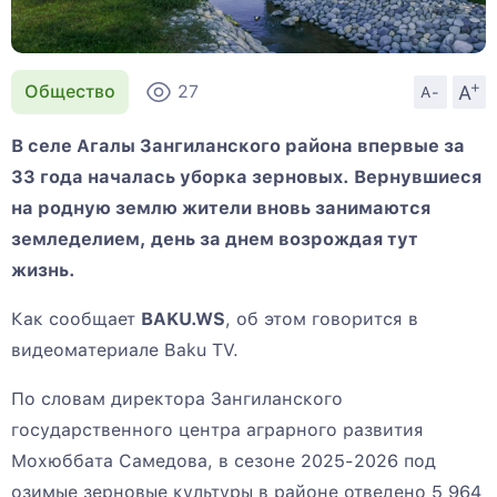
+
A
Общество
27
A-
В селе Агалы Зангиланского района впервые за
33 года началась уборка зерновых. Вернувшиеся
на родную землю жители вновь занимаются
земледелием, день за днем возрождая тут
жизнь.
Как сообщает
BAKU.WS
, об этом говорится в
видеоматериале Baku TV.
По словам директора Зангиланского
государственного центра аграрного развития
Мохюббата Самедова, в сезоне 2025-2026 под
озимые зерновые культуры в районе отведено 5 964