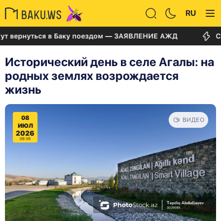
RU
нуться в Баку поездом — ЗАЯВЛЕНИЕ АЖД
Суд по д
Исторический день в селе Агалы: на
родных землях возрождается
жизнь
08
ВИДЕО
ИЮЛ
2026
09:39