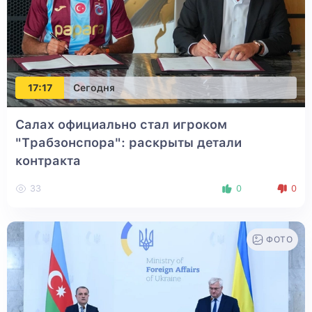
17:17
Сегодня
Салах официально стал игроком
"Трабзонспора": раскрыты детали
контракта
33
0
0
ФОТО