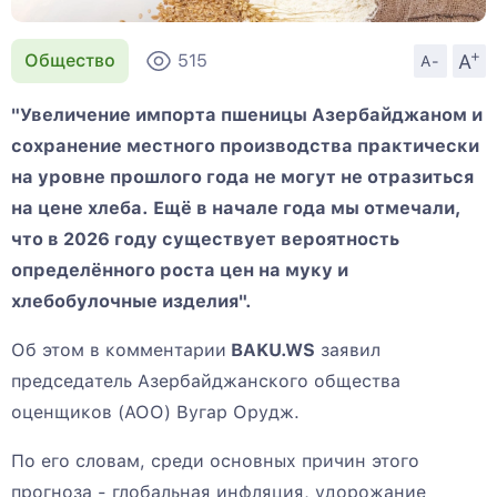
+
A
Общество
515
A-
"Увеличение импорта пшеницы Азербайджаном и
сохранение местного производства практически
на уровне прошлого года не могут не отразиться
на цене хлеба. Ещё в начале года мы отмечали,
что в 2026 году существует вероятность
определённого роста цен на муку и
хлебобулочные изделия".
Об этом в комментарии
BAKU.WS
заявил
председатель Азербайджанского общества
оценщиков (АОО) Вугар Орудж.
По его словам, среди основных причин этого
прогноза - глобальная инфляция, удорожание