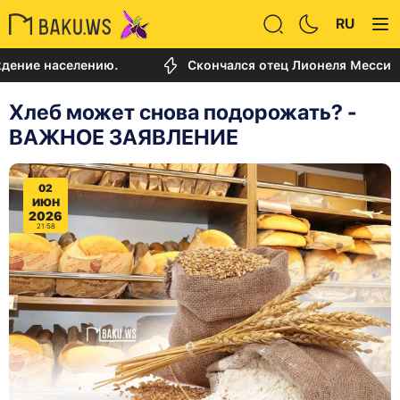
RU
аселению.
Скончался отец Лионеля Месси
Хлеб может снова подорожать? -
ВАЖНОЕ ЗАЯВЛЕНИЕ
02
ИЮН
2026
21:58