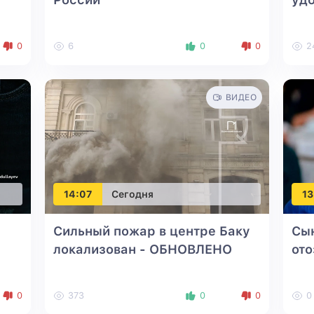
0
6
0
0
2
ВИДЕО
14:07
Сегодня
13
Сильный пожар в центре Баку
Сы
локализован
- ОБНОВЛЕНО
ото
0
373
0
0
0