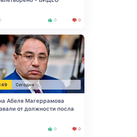
4
0
0
:49
Сегодня
на Абеля Магеррамова
звали от должности посла
0
0