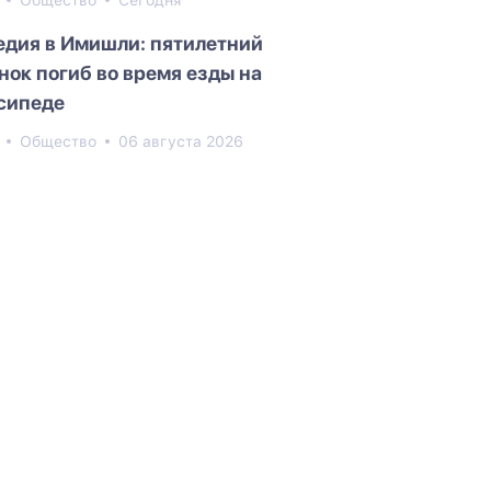
5
Общество
Сегодня
едия в Имишли: пятилетний
нок погиб во время езды на
сипеде
2
Общество
06 августа 2026