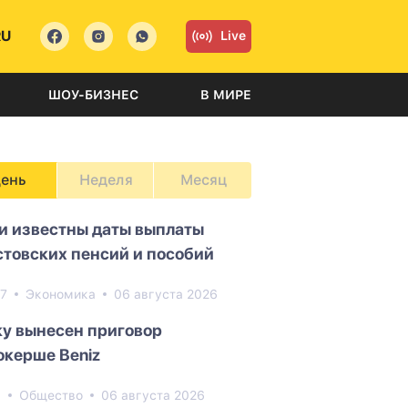
RU
Live
ШОУ-БИЗНЕС
В МИРЕ
ень
Неделя
Месяц
и известны даты выплаты
стовских пенсий и пособий
07
Экономика
06 августа 2026
ку вынесен приговор
окерше Beniz
0
Общество
06 августа 2026