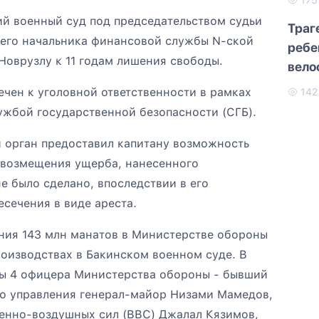
17
й военный суд под председательством судьи
Траг
его начальника финансовой службы N-ской
ребе
Новрузлу к 11 годам лишения свободы.
вело
чен к уголовной ответственности в рамках
14
ужбой государственной безопасности (СГБ).
й орган предоставил капитану возможность
и возмещения ущерба, нанесенного
не было сделано, впоследствии в его
сечения в виде ареста.
ения 143 млн манатов в Министерстве обороны
оизводствах в Бакинском военном суде. В
ны 4 офицера Министерства обороны - бывший
о управления генерал-майор Низами Мамедов,
енно-воздушных сил (ВВС) Джалал Кязимов,