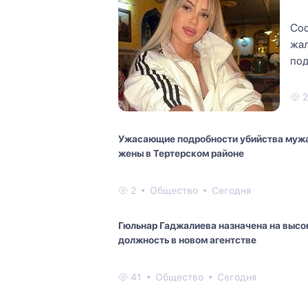
Сос
жал
под
сме
Ужасающие подробности убийства мужа
жены в Тертерском районе
2
Общество
Сегодня
Гюльнар Гаджалиева назначена на выс
должность в новом агентстве
41
Общество
Сегодня