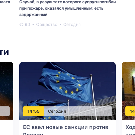
плата
Случай, в результате которого супруги погибли
при пожаре, оказался умышленным: есть
задержанный
90
Общество
Сегодня
ти
14:55
Сегодня
14
ЕС ввел новые санкции против
Ход
России
удо