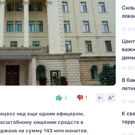
Силь
лока
37
Цент
важн
день
22
В ба
летн
+
A
2
1
A-
18
К св
роцесс над еще одним офицером,
терр
масштабному хищению средств в
джана на сумму 143 млн манатов.