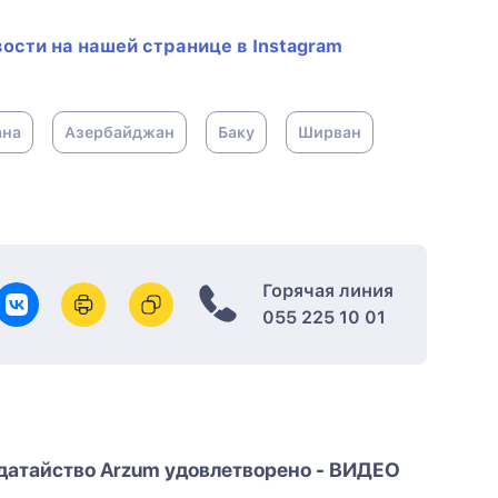
ости на нашей странице в Instagram
ана
Азербайджан
Баку
Ширван
Горячая линия
055 225 10 01
датайство Arzum удовлетворено - ВИДЕО