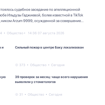
тоялось судебное заседание по апелляционной
обе Ильдузы Гаджиевой, более известной в TikTok
 ником Arzum 9999, осужденной за совершение
ртельного до...
24
Общество
14:36 07 августа 2026
 и
Сильный пожар в центре Баку локализован
373
Общество
Сегодня
окую
39 проверок за месяц: чаще всего нарушения
выявляли у стоматологов
31
Общество
Сегодня