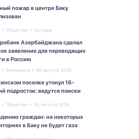
ный пожар в центре Баку
лизован
3
Общество
Сегодня
робанк Азербайджана сделал
ое заявление для переводящих
ги в Россию
0
Экономика
06 августа 2026
кинском поселке утонул 16-
ий подросток: ведутся поиски
0
Общество
06 августа 2026
едению граждан: на некоторых
иториях в Баку не будет газа