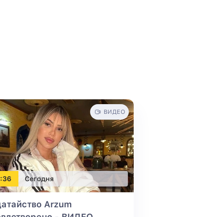
ВИДЕО
:36
Сегодня
атайство Arzum
влетворено - ВИДЕО