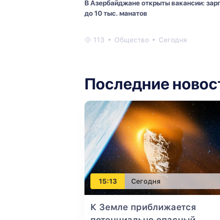
В Азербайджане открыты вакансии: зар
до 10 тыс. манатов
113
Общество
Сегодня
Последние новос
15:13
Сегодня
К Земле приближается
потенциально опасный