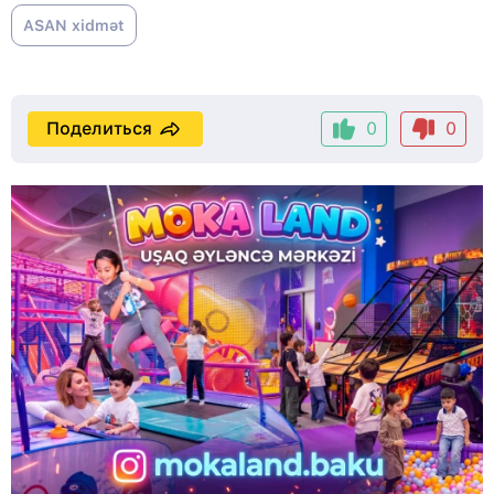
ASAN xidmət
Поделиться
0
0