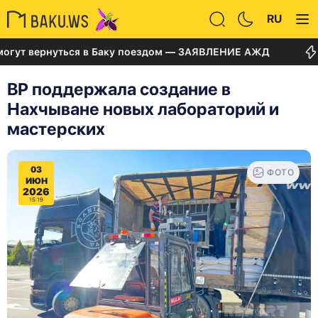
RU
ернуться в Баку поездом — ЗАЯВЛЕНИЕ АЖД
Суд по
BP поддержала создание в
Нахчыване новых лабораторий и
мастерских
03
ФОТО
ИЮН
2026
15:19