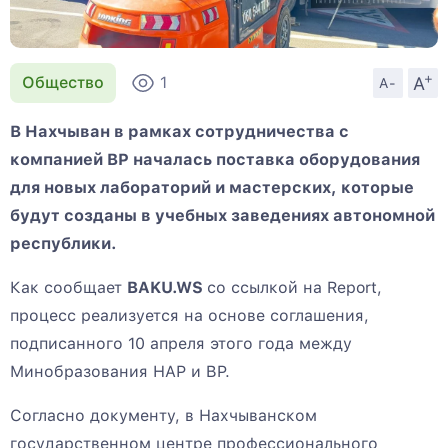
+
A
Общество
1
A-
В Нахчыван в рамках сотрудничества с
компанией BP началась поставка оборудования
для новых лабораторий и мастерских, которые
будут созданы в учебных заведениях автономной
республики.
Как сообщает
BAKU.WS
со ссылкой на Report,
процесс реализуется на основе соглашения,
подписанного 10 апреля этого года между
Минобразования НАР и BP.
Согласно документу, в Нахчыванском
государственном центре профессионального