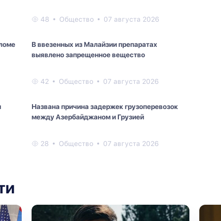
48
Общество
07 августа 2026
зломе
В ввезенных из Малайзии препаратах
выявлено запрещенное вещество
42
Общество
07 августа 2026
ы
Названа причина задержек грузоперевозок
между Азербайджаном и Грузией
28
Общество
07 августа 2026
ти