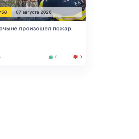
:58
07 августа 2026
Лачыне произошел пожар
4
0
0