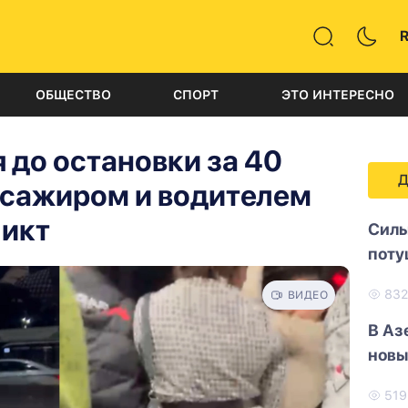
ОБЩЕСТВО
СПОРТ
ЭТО ИНТЕРЕСНО
 до остановки за 40
Д
ссажиром и водителем
икт
Силь
поту
83
ВИДЕО
В Аз
новы
51