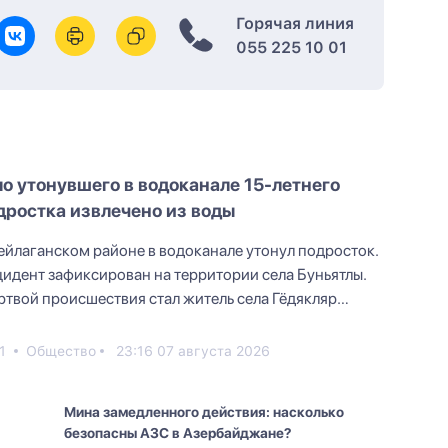
Горячая линия
055 225 10 01
ло утонувшего в водоканале 15-летнего
дростка извлечено из воды
ейлаганском районе в водоканале утонул подросток.
идент зафиксирован на территории села Буньятлы.
твой происшествия стал житель села Гёдякляр
ад Амр...
1
Общество
23:16 07 августа 2026
Мина замедленного действия: насколько
безопасны АЗС в Азербайджане?