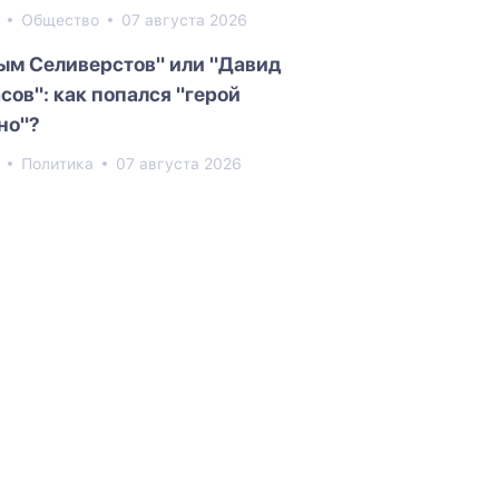
9
Общество
07 августа 2026
ым Селиверстов" или "Давид
сов": как попался "герой
но"?
0
Политика
07 августа 2026