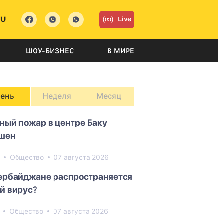
RU
Live
ШОУ-БИЗНЕС
В МИРЕ
ень
Неделя
Месяц
ный пожар в центре Баку
шен
2
Общество
07 августа 2026
ербайджане распространяется
й вирус?
9
Общество
07 августа 2026