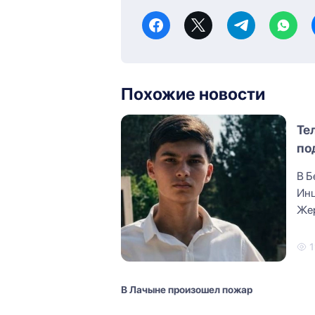
Похожие новости
Те
по
В Б
Инц
Жер
Мур
1
В Лачыне произошел пожар