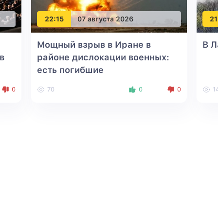
22:15
07 августа 2026
21
а
Мощный взрыв в Иране в
В 
в
районе дислокации военных:
есть погибшие
0
70
0
0
1