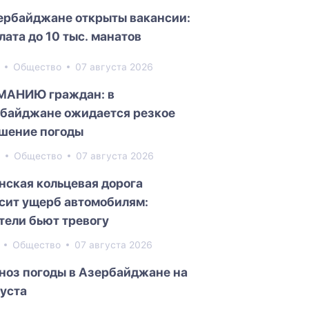
ербайджане открыты вакансии:
лата до 10 тыс. манатов
2
Общество
07 августа 2026
МАНИЮ граждан: в
байджане ожидается резкое
шение погоды
5
Общество
07 августа 2026
нская кольцевая дорога
сит ущерб автомобилям:
тели бьют тревогу
7
Общество
07 августа 2026
ноз погоды в Азербайджане на
густа