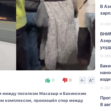
В Аз
зарп
42
ВНИ
Азер
ухуд
25
Баки
нано
води
+
A
0
0
A-
22
м между поселком Масазыр и Бакинским
Прог
м комплексом, произошёл спор между
8 ав