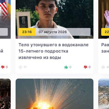
23:16
07 августа 2026
22
Тело утонувшего в водоканале
Рав
ой
15-летнего подростка
за
извлечено из воды
0
11
0
0
4