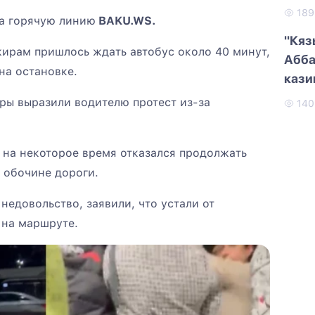
18
а горячую линию
BAKU.WS.
"Кяз
ирам пришлось ждать автобус около 40 минут,
Абба
на остановке.
кази
ры выразили водителю протест из-за
14
ь на некоторое время отказался продолжать
 обочине дороги.
едовольство, заявили, что устали от
 на маршруте.