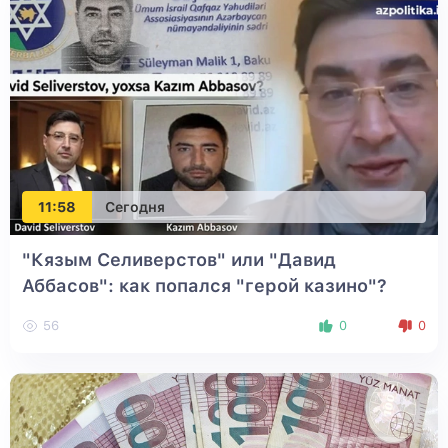
11:58
Сегодня
"Кязым Селиверстов" или "Давид
Аббасов": как попался "герой казино"?
56
0
0