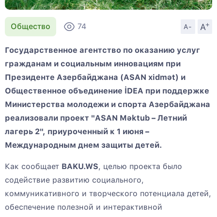
+
A
Общество
74
A-
Государственное агентство по оказанию услуг
гражданам и социальным инновациям при
Президенте Азербайджана (ASAN xidmət) и
Общественное объединение İDEA при поддержке
Министерства молодежи и спорта Азербайджана
реализовали проект "ASAN Məktub – Летний
лагерь 2", приуроченный к 1 июня –
Международным днем ​​защиты детей.
Как сообщает
BAKU.WS
, целью проекта было
содействие развитию социального,
коммуникативного и творческого потенциала детей,
обеспечение полезной и интерактивной