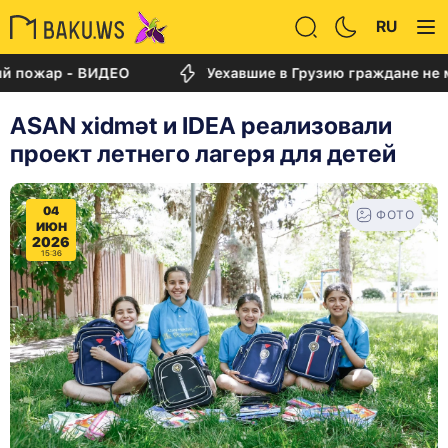
RU
р - ВИДЕО
Уехавшие в Грузию граждане не могут 
ASAN xidmət и IDEA реализовали
проект летнего лагеря для детей
04
ФОТО
ИЮН
2026
15:36