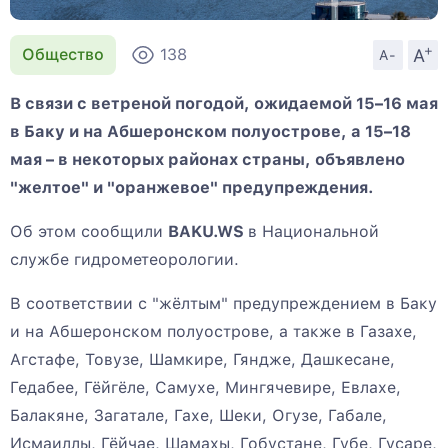
+
A
Общество
138
A-
В связи с ветреной погодой, ожидаемой 15–16 мая
в Баку и на Абшеронском полуострове, а 15–18
мая – в некоторых районах страны, объявлено
"желтое" и "оранжевое" предупреждения.
Об этом сообщили
BAKU.WS
в Национальной
службе гидрометеорологии.
В соответствии с "жёлтым" предупреждением в Баку
и на Абшеронском полуострове, а также в Газахе,
Агстафе, Товузе, Шамкире, Гяндже, Дашкесане,
Гедабее, Гёйгёле, Самухе, Мингячевире, Евлахе,
Балакяне, Загатале, Гахе, Шеки, Огузе, Габале,
Исмаиллы, Гёйчае, Шамахы, Гобустане, Губе, Гусаре,