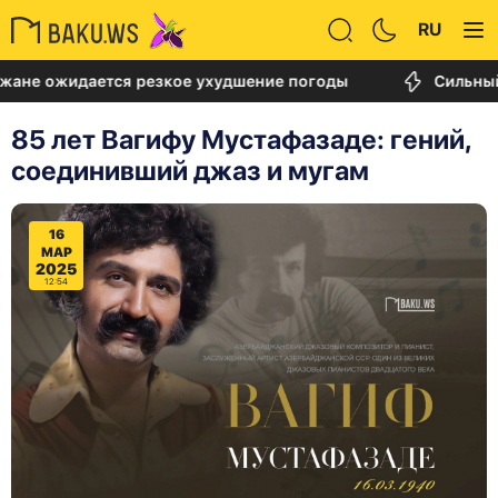
RU
идается резкое ухудшение погоды
Сильный пожар
85 лет Вагифу Мустафазаде: гений,
соединивший джаз и мугам
16
МАР
2025
12:54