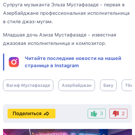
Супруга музыканта Эльза Мустафазаде - первая в
Азербайджане профессиональная исполнительница
в стиле джаз-мугам.
Младшая дочь Азиза Мустафазаде - известная
джазовая исполнительница и композитор.
Читайте последние новости на нашей
странице в Instagram
Вагиф Мустафазаде
Азербайджан
Баку
Тби
Поделиться
3
2