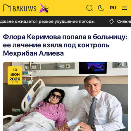
RU
идается резкое ухудшение погоды
Сильный пожар
Флора Керимова попала в больницу:
ее лечение взяла под контроль
Мехрибан Алиева
13
ИЮН
2026
21:15