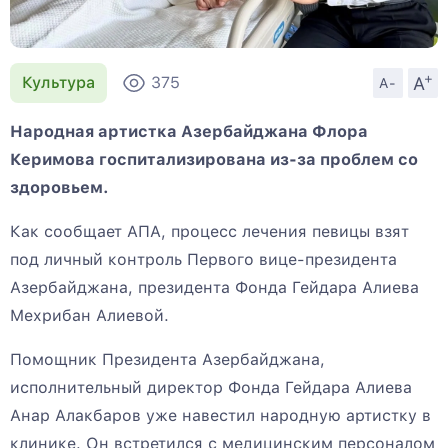
+
A
Культура
375
A-
Народная артистка Азербайджана Флора
Керимова госпитализирована из-за проблем со
здоровьем.
Как сообщает АПА, процесс лечения певицы взят
под личный контроль Первого вице-президента
Азербайджана, президента Фонда Гейдара Алиева
Мехрибан Алиевой.
Помощник Президента Азербайджана,
исполнительный директор Фонда Гейдара Алиева
Анар Алакбаров уже навестил народную артистку в
клинике. Он встретился с медицинским персоналом