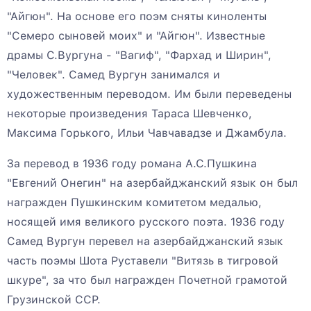
"Айгюн". На основе его поэм сняты киноленты
"Семеро сыновей моих" и "Айгюн". Известные
драмы С.Вургуна - "Вагиф", "Фархад и Ширин",
"Человек". Самед Вургун занимался и
художественным переводом. Им были переведены
некоторые произведения Тараса Шевченко,
Максима Горького, Ильи Чавчавадзе и Джамбула.
За перевод в 1936 году романа А.С.Пушкина
"Евгений Онегин" на азербайджанский язык он был
награжден Пушкинским комитетом медалью,
носящей имя великого русского поэта. 1936 году
Самед Вургун перевел на азербайджанский язык
часть поэмы Шота Руставели "Витязь в тигровой
шкуре", за что был награжден Почетной грамотой
Грузинской ССР.