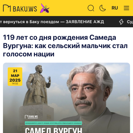
RU
уться в Баку поездом — ЗАЯВЛЕНИЕ АЖД
Суд по дел
119 лет со дня рождения Самеда
Вургуна: как сельский мальчик стал
голосом нации
21
МАР
2025
14:32