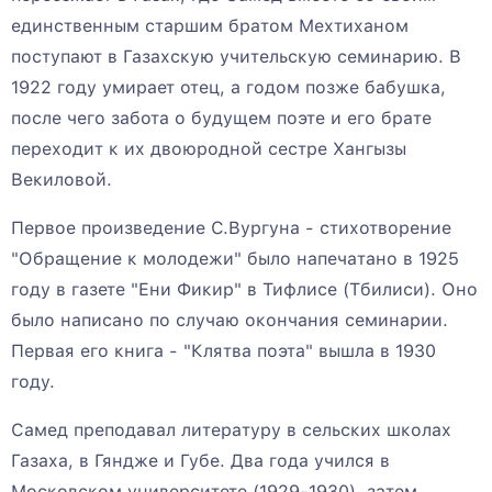
единственным старшим братом Мехтиханом
поступают в Газахскую учительскую семинарию. В
1922 году умирает отец, а годом позже бабушка,
после чего забота о будущем поэте и его брате
переходит к их двоюродной сестре Хангызы
Векиловой.
Первое произведение С.Вургуна - стихотворение
"Обращение к молодежи" было напечатано в 1925
году в газете "Ени Фикир" в Тифлисе (Тбилиси). Оно
было написано по случаю окончания семинарии.
Первая его книга - "Клятва поэта" вышла в 1930
году.
Самед преподавал литературу в сельских школах
Газаха, в Гяндже и Губе. Два года учился в
Московском университете (1929-1930), затем