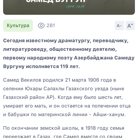
+
A
Культура
281
A-
Сегодня известному драматургу, переводчику,
литературоведу, общественному деятелю,
первому народному поэту Азербайджана Самеду
Вургуну исполняется 119 лет.
Самед Векилов родился 21 марта 1906 года в
селении Юхары Салахлы Газахского уезда (ныне
Газахский район АР). Когда ему было шесть лет,
умирает его мать, и он остается на попечении отца
и бабушки по материнской линии - Айши-ханум.
По окончании земской школы, в 1918 году семья
переезжает в Газах, где Самед вместе со своим