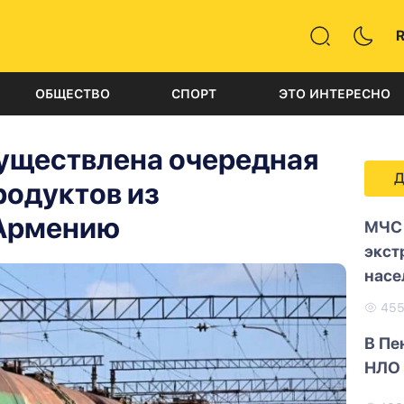
ОБЩЕСТВО
СПОРТ
ЭТО ИНТЕРЕСНО
существлена очередная
Д
родуктов из
 Армению
МЧС 
экст
насе
45
В Пе
НЛО 