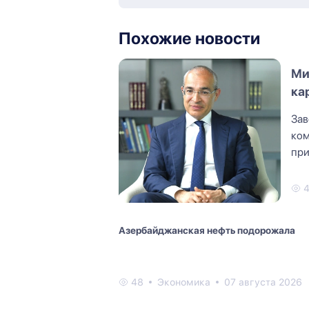
Похожие новости
Ми
ка
Зав
ком
при
пер
Азербайджанская нефть подорожала
48
Экономика
07 августа 2026