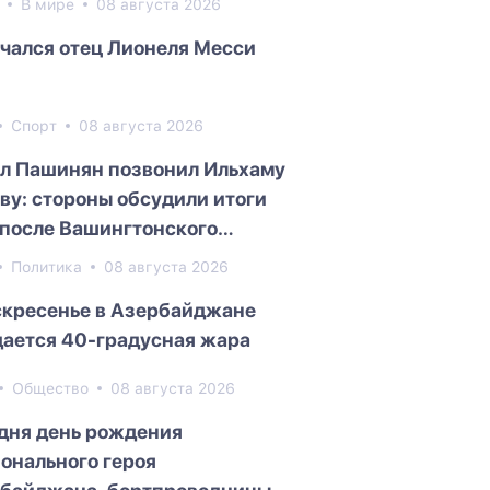
8
В мире
08 августа 2026
чался отец Лионеля Месси
Спорт
08 августа 2026
л Пашинян позвонил Ильхаму
ву: стороны обсудили итоги
 после Вашингтонского
ита
Политика
08 августа 2026
скресенье в Азербайджане
ается 40-градусная жара
Общество
08 августа 2026
дня день рождения
онального героя