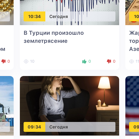
10:34
Сегодня
10
В Турции произошло
Жар
землетрясение
тор
ом
Аз
0
10
0
0
1
09:34
Сегодня
09