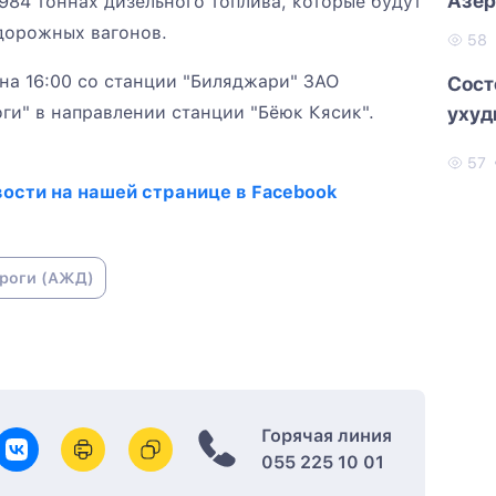
Азер
 984 тоннах дизельного топлива, которые будут
Хёку
дорожных вагонов.
58
на 16:00 со станции "Биляджари" ЗАО
Сост
и" в направлении станции "Бёюк Кясик".
ухуд
57
ости на нашей странице в Facebook
роги (АЖД)
Горячая линия
055 225 10 01