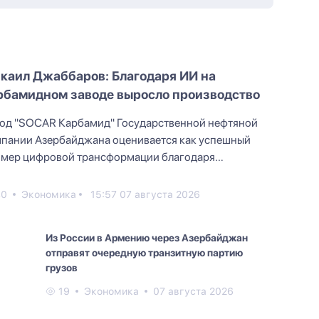
каил Джаббаров: Благодаря ИИ на
рбамидном заводе выросло производство
од "SOCAR Карбамид" Государственной нефтяной
пании Азербайджана оценивается как успешный
мер цифровой трансформации благодаря
едовым технологиям и п...
40
Экономика
15:57 07 августа 2026
Из России в Армению через Азербайджан
отправят очередную транзитную партию
грузов
19
Экономика
07 августа 2026