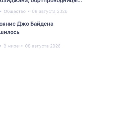
байджана, бортпроводницы
мы Алиевой
Общество
08 августа 2026
ояние Джо Байдена
шилось
В мире
08 августа 2026