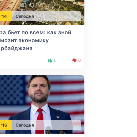
:14
Сегодня
а бьет по всем: как зной
мозит экономику
ербайджана
1
0
0
:16
Сегодня