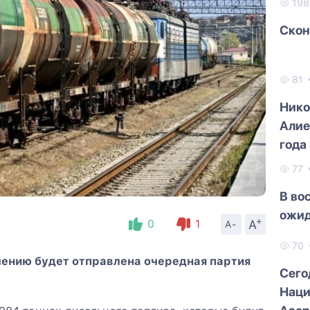
19
Скон
81
Нико
Алие
года
самм
77
В во
ожид
+
A
0
1
A-
70
мению будет отправлена очередная партия
Сего
Наци