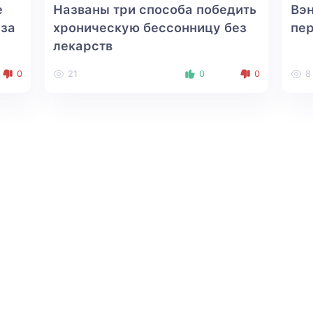
е
Названы три способа победить
Вэн
-за
хроническую бессонницу без
пер
лекарств
0
21
0
0
8