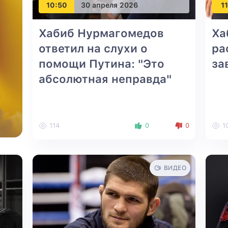
10:50
30 апреля 2026
11
Хабиб Нурмагомедов
Ха
ответил на слухи о
ра
помощи Путина: "Это
за
абсолютная неправда"
114
0
0
1
ВИДЕО