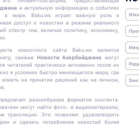
это онлайн-платформа, предоставляющая
йджана
и актуальную информацию о событиях
Иль
и в мире. Baku.ws играет важную роль в
ивая доступ к новостям в режиме реального
й спектр тем, включая политику, экономику,
Про
ии.
Мех
ств новостного сайта Baku.ws является
рнету, свежие
Новости Азербайджана
могут
Ред
ля читателей практически мгновенно после их
жно в условиях быстро меняющегося мира, где
влиять на принятие решений как на личном,
Зан
е.
предлагает разнообразие форматов контента.
ователи могут найти фото- и видеоматериалы,
е трансляции. Это позволяет удовлетворить
ории и сделать потребление новостей более