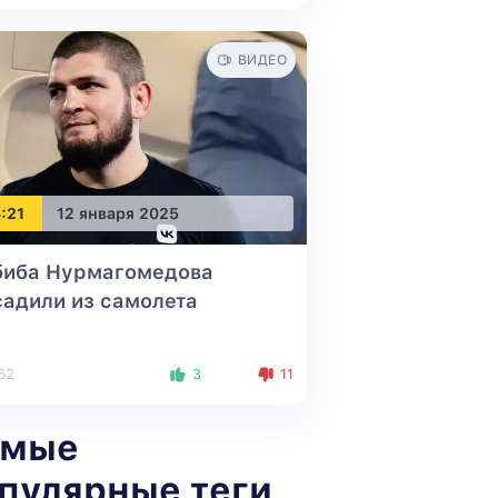
ВИДЕО
:21
12 января 2025
биба Нурмагомедова
адили из самолета
62
3
11
амые
пулярные теги