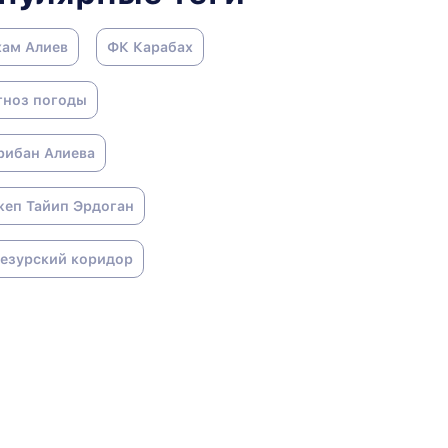
хам Алиев
ФК Карабах
гноз погоды
рибан Алиева
жеп Тайип Эрдоган
гезурский коридор