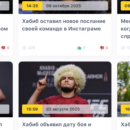
14:25
09 октября 2025
09
Хабиб оставил новое послание
Ме
бом
своей команде в Инстаграме
ког
спр
0
220
1
0
1
15:59
03 августа 2025
16
л
Хабиб объявил дату боя и
Ха