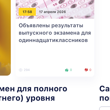
17:58
17 апреля 2026
Объявлены результаты
выпускного экзамена для
одиннадцатиклассников
294
0
0
мен для полного
С
тнего) уровня
по