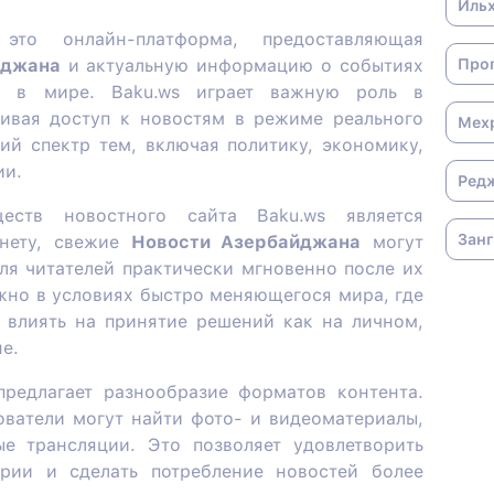
Иль
это онлайн-платформа, предоставляющая
йджана
и актуальную информацию о событиях
Про
и в мире. Baku.ws играет важную роль в
ивая доступ к новостям в режиме реального
Мех
й спектр тем, включая политику, экономику,
ии.
Ред
ств новостного сайта Baku.ws является
Зан
рнету, свежие
Новости Азербайджана
могут
ля читателей практически мгновенно после их
жно в условиях быстро меняющегося мира, где
влиять на принятие решений как на личном,
е.
предлагает разнообразие форматов контента.
ователи могут найти фото- и видеоматериалы,
е трансляции. Это позволяет удовлетворить
ории и сделать потребление новостей более