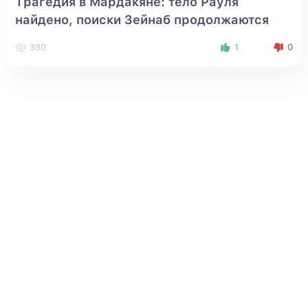
Трагедия в Мардакяне: тело Рауля
найдено, поиски Зейнаб продолжаются
380
1
0