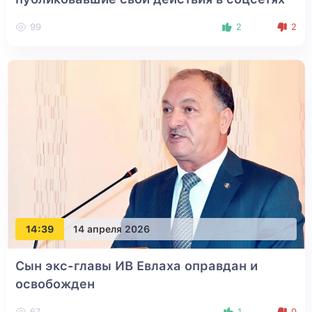
99
2
2
14:39
14 апреля 2026
Сын экс-главы ИВ Евлаха оправдан и
освобожден
67
1
0