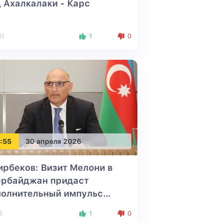
 Ахалкалаки - Карс
01
1
0
:55
30 апреля 2026
рбеков: Визит Мелони в
ербайджан придаст
полнительный импульс
ошениям Баку и Рима
3
1
0