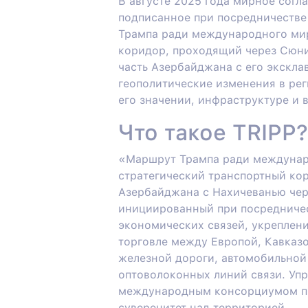
В августе 2025 года мирное сог
подписанное при посредничестве
Трампа ради международного мира
коридор, проходящий через Сюни
часть Азербайджана с его экскл
геополитические изменения в реги
его значении, инфраструктуре и в
Что такое TRIPP?
«Маршрут Трампа ради междунаро
стратегический транспортный ко
Азербайджана с Нахичеванью чер
инициированный при посредничес
экономических связей, укреплени
торговле между Европой, Кавказо
железной дороги, автомобильной 
оптоволоконных линий связи. Уп
международным консорциумом по
суверенитет над территорией.