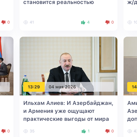
становится реальностью
ж/д
0
41
4
0
1
13:29
04 мая 2026
14
Ильхам Алиев: И Азербайджан,
Ами
и Армения уже ощущают
Аз
практические выгоды от мира
до
отн
0
35
1
0
4