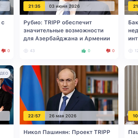
21:35
03 июня 2026
21
 с
Рубио: TRIPP обеспечит
Бак
значительные возможности
нед
для Азербайджана и Армении
ин
0
43
0
0
1
ДЕО
22:57
26 мая 2026
10
Никол Пашинян: Проект TRIPP
Па