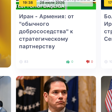
19:38
28 июля 2026
17
Иран - Армения: от
Бо
"обычного
Ир
добрососедства" к
ст
стратегическому
Се
партнерству
83
0
0
1