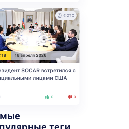
ФОТО
:18
16 апреля 2026
зидент SOCAR встретился с
ициальными лицами США
1
0
0
амые
пулярные теги