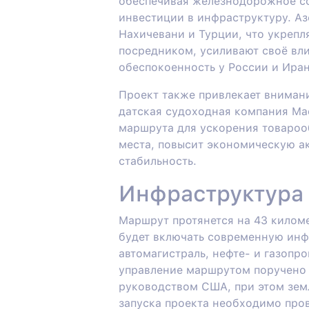
обеспечивая железнодорожное с
инвестиции в инфраструктуру. А
Нахичевани и Турции, что укрепл
посредником, усиливают своё вл
обеспокоенность у России и Иран
Проект также привлекает вниман
датская судоходная компания Ma
маршрута для ускорения товарооб
места, повысит экономическую а
стабильность.
Инфраструктура 
Маршрут протянется на 43 килом
будет включать современную инф
автомагистраль, нефте- и газопро
управление маршрутом поручено
руководством США, при этом зем
запуска проекта необходимо про