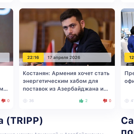
22:16
17 апреля 2026
12
Костанян: Армения хочет стать
Пре
энергетическим хабом для
оф
ому
поставок из Азербайджана и
ЦА
0
36
2
0
4
 (TRIPP)
С
по