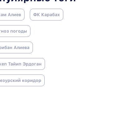
хам Алиев
ФК Карабах
гноз погоды
рибан Алиева
жеп Тайип Эрдоган
гезурский коридор