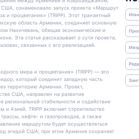
лашение между Арменией и Азербайджаном,
 США, ознаменовало запуск проекта «Маршрут
Иль
 и процветания» (TRIPP). Этот транзитный
кскую область Армении, соединяет основную
авом Нахичевань, обещая экономические и
Про
оне. Эта статья рассказывает о сути проекта,
ызовах, связанных с его реализацией.
Мех
Ред
дного мира и процветания» (TRIPP) — это
ридор, который соединит западную часть
Зан
ез территорию Армении. Проект,
тве США, направлен на развитие
е региональной стабильности и содействие
м и Азией. TRIPP включает строительство
трассы, нефте- и газопроводов, а также
равление маршрутом будет осуществляться
д эгидой США, при этом Армения сохраняет