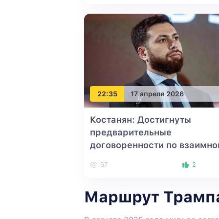
22:35
17 апреля 2026
Костанян: Достигнуты
предварительные
договоренности по взаимн
экспорту между Баку и
67
2
Ереваном
Маршрут Трампа