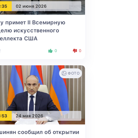
:35
02 июня 2026
у примет II Всемирную
елю искусственного
теллекта США
2
0
0
ФОТО
:53
24 мая 2026
шинян сообщил об открытии