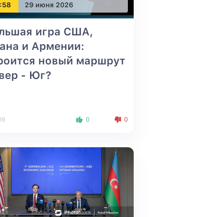
:58
29 июня 2026
льшая игра США,
ана и Армении:
роится новый маршрут
вер - Юг?
09
0
0