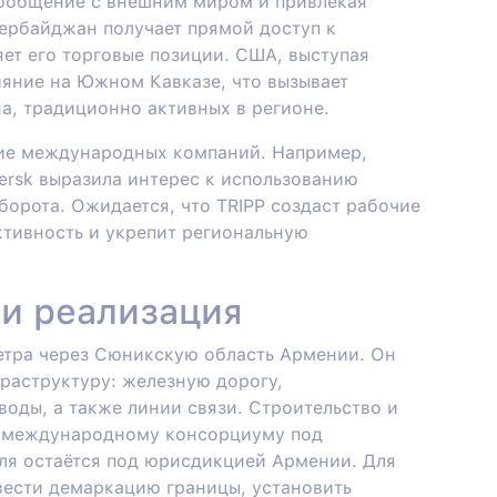
ообщение с внешним миром и привлекая
зербайджан получает прямой доступ к
яет его торговые позиции. США, выступая
ияние на Южном Кавказе, что вызывает
а, традиционно активных в регионе.
ие международных компаний. Например,
ersk выразила интерес к использованию
орота. Ожидается, что TRIPP создаст рабочие
ктивность и укрепит региональную
и реализация
етра через Сюникскую область Армении. Он
раструктуру: железную дорогу,
воды, а также линии связи. Строительство и
 международному консорциуму под
ля остаётся под юрисдикцией Армении. Для
вести демаркацию границы, установить