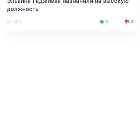
Эльвина Гаджиева назначили на высокую
должность
204
0
0